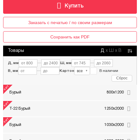
Заказать с печатью / по своим размерам
Сохранить как PDF
Товары
Д
х
Ш
х
В
Д, мм
—
Ш, мм
—
все
В, мм
—
Картон
В наличии
▼
Сброс
Бурый
800x1200
Т-22 Бурый
1250x2000
Бурый
1030x2000