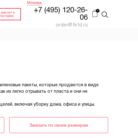
Москва
+7 (495) 120-26-
 расчет и
поставки
06
order@fkfd.ru
FEFCO 0201 КОРОБ
Й
ПАЛЛЕТНЫЙ
(ПЯТИСЛОЙНЫЙ
КАРТОН)
нный.
Гофроящик 4-х клапанный
Купить
Заказать
тиленовые пакеты, которые продаются в виде
ак их легко отрывать от пласта и они не
ИН
FEFCO 0200 КОРОБ
ДЛЯ СТЕЛЛАЖЕЙ
на
целей, включая уборку дома, офиса и улицы.
Гофроящик 4-х клапанный
без верхних клапанов
Заказать
Заказать
Заказать по своим размерам