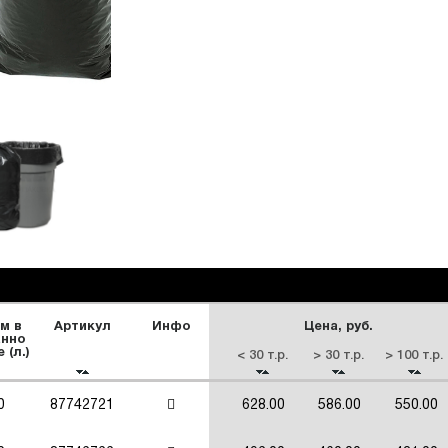
м в
Артикул
Инфо
Цена, руб.
анно
 (л.)
< 30 т.р.
> 30 т.р.
> 100 т.р.
0
87742721
628.00
586.00
550.00