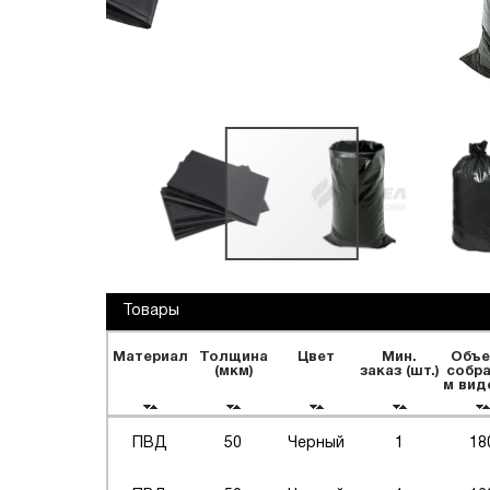
Переезды
Текстиль и обувь
Обечайки промо
Товары
Материал
Толщина
Цвет
Мин.
Объе
(мкм)
заказ (шт.)
собр
м виде
ПВД
50
Черный
1
18