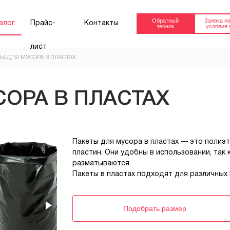
Обратный
Заявка на
алог
Прайс-
Контакты
звонок
условия 
лист
Ы ДЛЯ МУСОРА В ПЛАСТАХ
FEFCO 0201
FEFCO 0201
(ТРЕХСЛОЙНЫЙ
(ПЯТИСЛОЙНЫ
СОРА В ПЛАСТАХ
КАРТОН)
КАРТОН)
Короб 4-х клапанный.
Короб 4-х клапа
от 30.91 руб.
от 64.23 руб.
Купить
Пакеты для мусора в пластах — это полиэ
пластин. Они удобны в использовании, так к
FEFCO 04ХХ
КОРОБ ОКТАБ
разматываются.
Октабин
для европоддо
Пакеты в пластах подходят для различных 
800х1200мм
Заказать
Подобрать размер