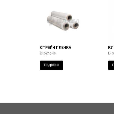
87529028
119
Ярко-
87529041
130
Че
87529086
609
Микс
СТРЕЙЧ ПЛЕНКА
КЛ
87529057
204
В рулоне
В 
Подробно
87529061
601
Микс
87529048
153
Шоко
87529089
617
Микс
87529084
608
Микс