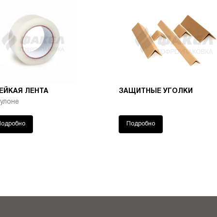
зеленый
0.1
120.00
104.00
100.00
рный
0.1
134.00
116.00
109.00
 [609]
0.1
74.00
74.00
74.00
ЕЙКАЯ ЛЕНТА
ЗАЩИТНЫЕ УГОЛКИ
Пергамент небеленый
0.1
100.00
87.00
81.00
рулоне
Подробно
Подробно
 [601]
1
935.00
935.00
935.00
ладный
1
1 038.00
900.00
844.00
 [617]
0.1
74.00
74.00
74.00
 [608]
1
878.00
878.00
878.00