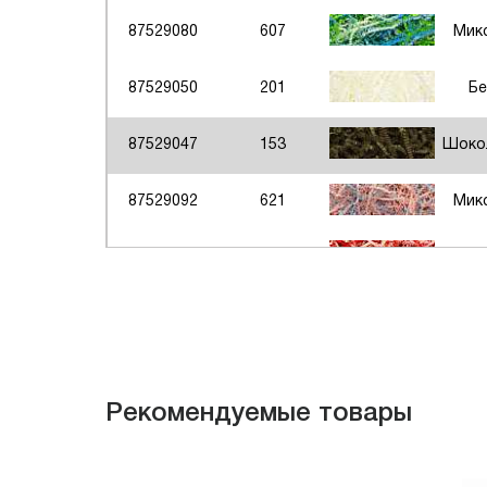
87529080
607
Микс
87529050
201
Б
87529047
153
Шоко
87529092
621
Микс
87529071
603
Микс
87529060
601
Микс
87529013
107
Рекомендуемые товары
87529038
129
Се
87529044
152
Из