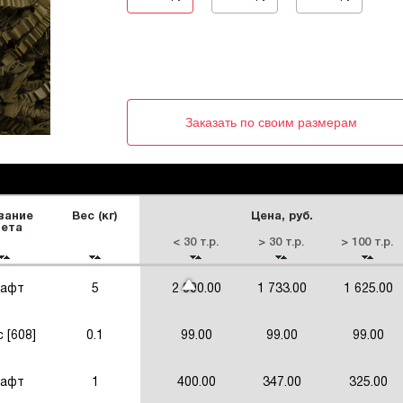
Заказать по своим размерам
вание
Вес (кг)
Цена, руб.
вета
< 30 т.р.
> 30 т.р.
> 100 т.р.
афт
5
2 000.00
1 733.00
1 625.00
 [608]
0.1
99.00
99.00
99.00
афт
1
400.00
347.00
325.00