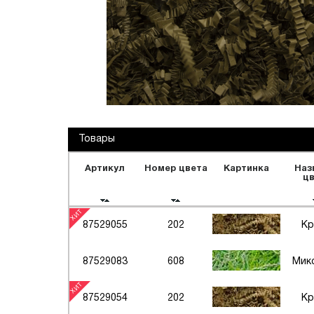
Переезды
Текстиль и обувь
Обечайки промо
Товары
Артикул
Номер цвета
Картинка
Наз
ц
87529055
202
Кр
87529083
608
Микс
87529054
202
Кр