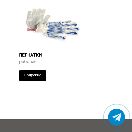
-
+
54
-
+
53
-
+
50
ПЕРЧАТКИ
-
+
46
рабочие
-
+
Подробно
41
-
+
40
-
+
38
-
+
38