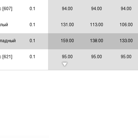
 [607]
0.1
94.00
94.00
94.00
елый
0.1
131.00
113.00
106.00
ладный
0.1
159.00
138.00
133.00
 [621]
0.1
95.00
95.00
95.00
 [603]
0.1
88.00
88.00
88.00
 [601]
0.1
96.00
96.00
96.00
Светло-зеленый
0.1
212.00
184.00
173.00
рый
0.1
118.00
102.00
98.00
умруд
0.1
178.00
155.00
149.00