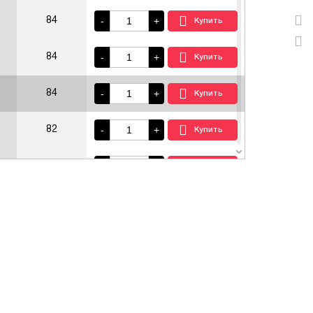
-
+
84
-
+
84
-
+
84
-
+
82
-
+
81
-
+
79
-
+
74
-
+
59
-
+
54