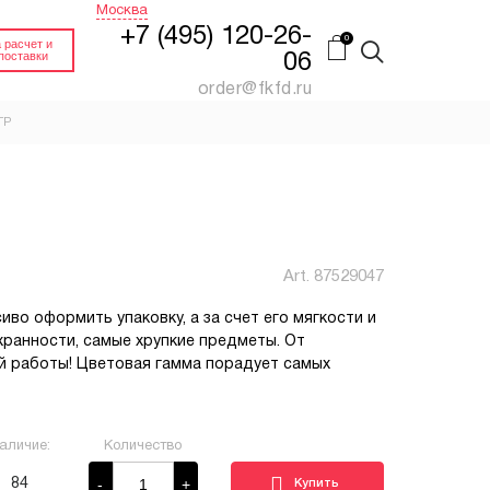
Москва
+7 (495) 120-26-
 расчет и
поставки
06
order@fkfd.ru
ГР
FEFCO 0201 КОРОБ
Й
ПАЛЛЕТНЫЙ
(ПЯТИСЛОЙНЫЙ
КАРТОН)
нный.
Гофроящик 4-х клапанный
Art.
87529047
Купить
Заказать
во оформить упаковку, а за счет его мягкости и
ИН
FEFCO 0200 КОРОБ
хранности, самые хрупкие предметы. От
ДЛЯ СТЕЛЛАЖЕЙ
й работы! Цветовая гамма порадует самых
на
Гофроящик 4-х клапанный
без верхних клапанов
Заказать
Заказать
аличие:
Количество
-
+
84