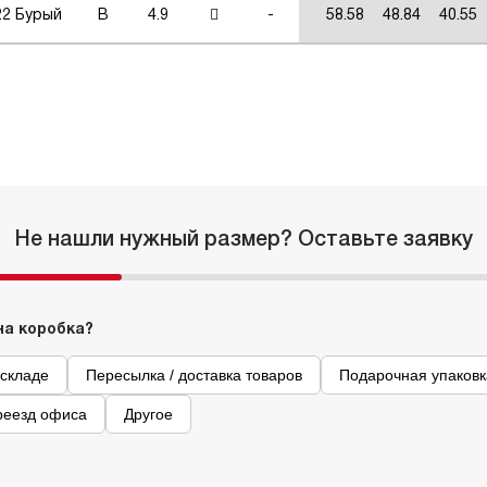
22 Бурый
В
4.9
-
58.58
48.84
40.55
Не нашли нужный размер? Оставьте заявку
на коробка?
 складе
Пересылка / доставка товаров
Подарочная упаковк
реезд офиса
Другое