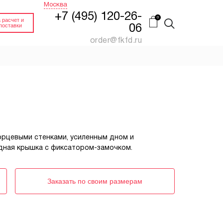
Москва
+7 (495) 120-26-
 расчет и
поставки
06
order@fkfd.ru
FEFCO 0201 КОРОБ
Й
ПАЛЛЕТНЫЙ
(ПЯТИСЛОЙНЫЙ
КАРТОН)
нный.
Гофроящик 4-х клапанный
Купить
Заказать
орцевыми стенками, усиленным дном и
идная крышка с фиксатором-замочком.
ИН
FEFCO 0200 КОРОБ
ДЛЯ СТЕЛЛАЖЕЙ
на
Гофроящик 4-х клапанный
Заказать по своим размерам
без верхних клапанов
Заказать
Заказать