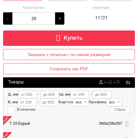
Количество
Наличие:
-
+
11721
Заказать с печатью / по своим размерам
Сохранить как PDF
Товары
Д
х
Ш
х
В
Д, мм
—
Ш, мм
—
все
все
В, мм
—
Картон
Профиль
▼
▼
Сброс
В наличии
Т-23 Бурый
380x228x287