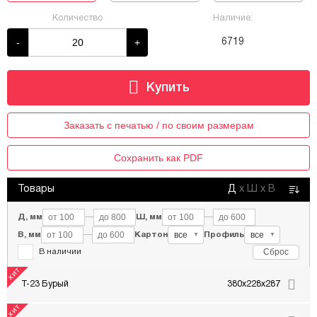
Количество
Наличие:
-
+
6719
Заказать с печатью / по своим размерам
Сохранить как PDF
Товары
Д
х
Ш
х
В
Д, мм
—
Ш, мм
—
все
все
В, мм
—
Картон
Профиль
▼
▼
Сброс
В наличии
Т-23 Бурый
380x228x287