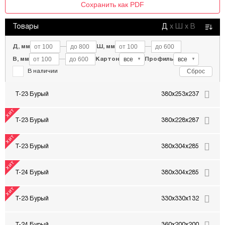
Сохранить как PDF
Товары
Д
х
Ш
х
В
Д, мм
—
Ш, мм
—
все
все
В, мм
—
Картон
Профиль
▼
▼
Сброс
В наличии
Т-23 Бурый
380x253x237
Т-23 Бурый
380x228x287
Т-23 Бурый
380x304x285
Т-24 Бурый
380x304x285
Т-23 Бурый
330x330x132
Т-24 Бурый
360x200x200