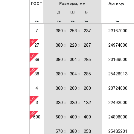
ГОСТ
Размеры, мм
Артикул
Д
Ш
В
7
380
253
237
23167000
27
380
228
287
24974000
38
380
304
285
23169000
38
380
304
285
25426913
4
360
200
200
20724000
3
330
330
132
22493000
600
600
400
400
24898000
570
380
253
25435201