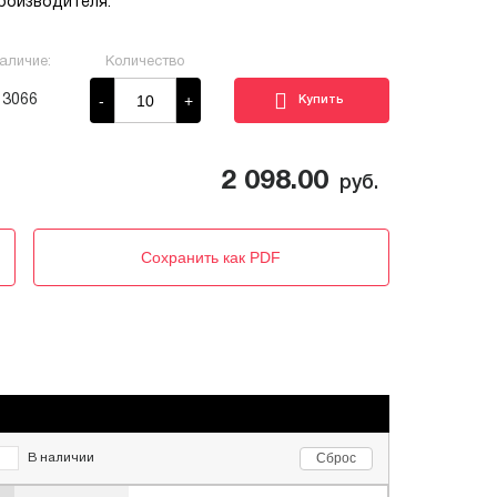
роизводителя.
аличие:
Количество
-
+
3066
2 098.00
руб.
Сохранить как PDF
Сброс
В наличии