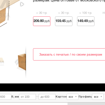
размерам. Цены оптовые от московского п
< 30 т.р.
> 30 т.р.
> 100 т.р.
Н
209.80
159.45
149.49
руб.
руб.
руб.
Заказать с печатью / по своим размерам
все
все
В, мм
—
Картон
Профиль
▼
▼