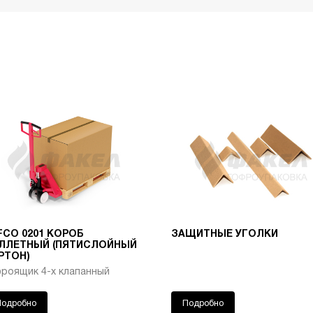
Т-23 Бурый
В
32.9
520
59.29
45.06
42.25
Т-24 Бурый
C
24.7
1000
40.67
37.54
34.41
Т-23 Бурый
В
70.7
640
46.00
46.00
46.00
Т-23 Бурый
В
24.7
1040
44.17
33.57
31.47
Т-23 Бурый
В
37.5
1000
62.35
47.39
44.43
Т-24 Бурый
C
125
250
72.00
72.00
72.00
Т-23 Бурый
В
21.1
1040
44.33
33.69
31.59
FCO 0201 КОРОБ
ЗАЩИТНЫЕ УГОЛКИ
ЛЛЕТНЫЙ (ПЯТИСЛОЙНЫЙ
Т-23 Бурый
В
288
300
209.80
159.45
149.49
РТОН)
фроящик 4-х клапанный
Т-24 Бурый
C
17
-
31.35
29.19
27.03
Подробно
Подробно