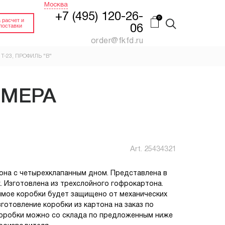
Москва
+7 (495) 120-26-
 расчет и
поставки
06
order@fkfd.ru
 Т-23, ПРОФИЛЬ "В"
FEFCO 0201 КОРОБ
Й
ПАЛЛЕТНЫЙ
ЗМЕРА
(ПЯТИСЛОЙНЫЙ
КАРТОН)
нный.
Гофроящик 4-х клапанный
Купить
Заказать
Art.
25434321
ИН
FEFCO 0200 КОРОБ
ДЛЯ СТЕЛЛАЖЕЙ
на
она с четырехклапанным дном. Представлена в
Гофроящик 4-х клапанный
без верхних клапанов
. Изготовлена из трехслойного гофрокартона.
имое коробки будет защищено от механических
Заказать
Заказать
отовление коробки из картона на заказ по
коробки можно со склада по предложенным ниже