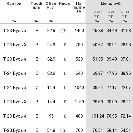
Картон
Проф
Объе
Инфо
На
Цена, руб.
иль
м, л
палле
те
< 30
> 30
> 100
т.р.
т.р.
т.р.
Т-23 Бурый
В
22.8
1400
45.38
34.49
31.68
Т-23 Бурый
В
24.9
780
40.67
30.91
28.98
Т-23 Бурый
В
32.9
520
51.95
39.48
37.01
Т-24 Бурый
C
32.9
640
69.27
47.96
38.96
Т-24 Бурый
C
14.4
1040
39.24
27.17
22.07
Т-23 Бурый
В
14.4
1180
39.59
30.09
28.21
Т-23 Бурый
В
96
480
101.24
76.95
72.14
Т-23 Бурый
В
54.8
700
76.51
58.14
54.51