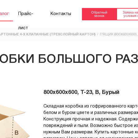
Обратный
Заявка на
алог
Прайс-
Контакты
звонок
условия 
лист
РТОННЫЕ 4-Х КЛАПАННЫЕ (ТРЕХСЛОЙНЫЙ КАРТОН)
Г/ЯЩИК (800Х600Х600),
FEFCO 0201
FEFCO 0201
(ТРЕХСЛОЙНЫЙ
(ПЯТИСЛОЙНЫ
ОБКИ БОЛЬШОГО РА
КАРТОН)
КАРТОН)
Короб 4-х клапанный.
Короб 4-х клапа
от 30.91 руб.
от 64.23 руб.
Купить
800x600x600, Т-23, В, Бурый
FEFCO 04ХХ
КОРОБ ОКТАБ
Октабин
для европоддо
Складная коробка из гофрированного карт
800х1200мм
белом и буром цвете и различных размерах
Конструкция прочная и надежная. Содерж
Заказать
повреждений и пыли. Возможно быстрое изг
нужным Вам размерам. Купить картонные 