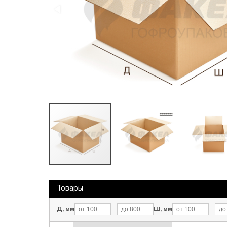
Переезды
Текстиль и обувь
Обечайки промо
Товары
Д, мм
—
Ш, мм
—