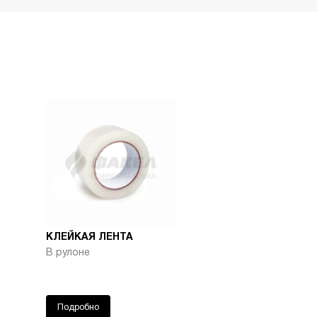
-
+
5048
-
+
4941
-
+
4802
-
+
4743
-
+
3929
-
+
3295
-
+
3073
КЛЕЙКАЯ ЛЕНТА
В рулоне
-
+
3066
-
+
3035
Подробно