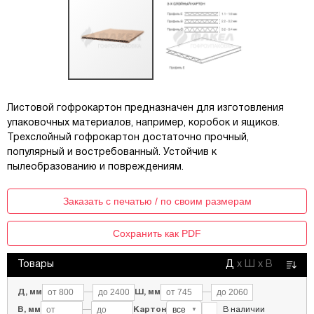
Листовой гофрокартон предназначен для изготовления
упаковочных материалов, например, коробок и ящиков.
Трехслойный гофрокартон достаточно прочный,
популярный и востребованный. Устойчив к
пылеобразованию и повреждениям.
Заказать с печатью / по своим размерам
Сохранить как PDF
Товары
Д
х
Ш
х
В
Д, мм
—
Ш, мм
—
все
В, мм
—
Картон
В наличии
▼