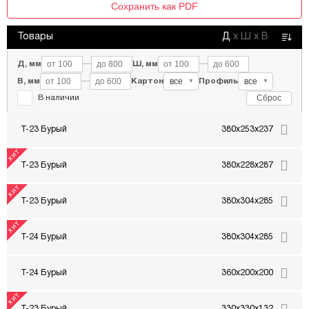
Сохранить как PDF
Товары
Д
х
Ш
х
В
Д, мм
—
Ш, мм
—
все
все
В, мм
—
Картон
Профиль
▼
▼
Сброс
В наличии
Т-23 Бурый
380x253x237
Т-23 Бурый
380x228x287
Т-23 Бурый
380x304x285
Т-24 Бурый
380x304x285
Т-24 Бурый
360x200x200
Т-23 Бурый
330x330x132