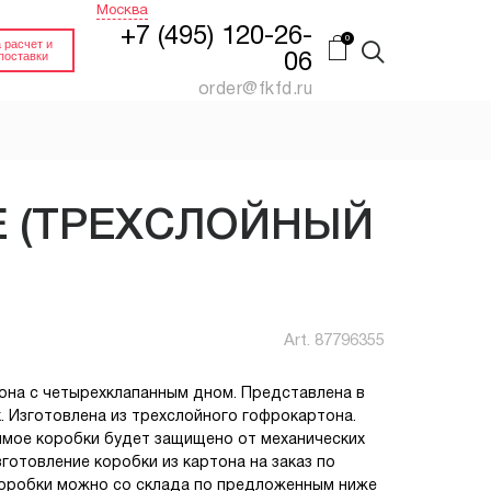
Москва
+7 (495) 120-26-
 расчет и
поставки
06
order@fkfd.ru
FEFCO 0201 КОРОБ
Й
ПАЛЛЕТНЫЙ
(ПЯТИСЛОЙНЫЙ
Е (ТРЕХСЛОЙНЫЙ
КАРТОН)
нный.
Гофроящик 4-х клапанный
Купить
Заказать
Art.
87796355
ИН
FEFCO 0200 КОРОБ
ДЛЯ СТЕЛЛАЖЕЙ
на
Гофроящик 4-х клапанный
она с четырехклапанным дном. Представлена в
без верхних клапанов
. Изготовлена из трехслойного гофрокартона.
Заказать
Заказать
имое коробки будет защищено от механических
отовление коробки из картона на заказ по
коробки можно со склада по предложенным ниже