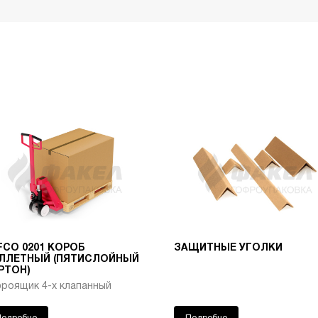
Т-23 Бурый
В
32.9
520
59.29
45.06
42.25
Т-24 Бурый
C
24.7
1000
40.67
37.54
34.41
Т-23 Бурый
В
70.7
640
46.00
46.00
46.00
Т-23 Бурый
В
24.7
1040
44.17
33.57
31.47
Т-23 Бурый
В
37.5
1000
62.35
47.39
44.43
Т-24 Бурый
C
125
250
72.00
72.00
72.00
Т-23 Бурый
В
21.1
1040
44.33
33.69
31.59
FCO 0201 КОРОБ
ЗАЩИТНЫЕ УГОЛКИ
ЛЛЕТНЫЙ (ПЯТИСЛОЙНЫЙ
Т-23 Бурый
В
288
300
209.80
159.45
149.49
РТОН)
фроящик 4-х клапанный
Т-24 Бурый
C
17
-
31.35
29.19
27.03