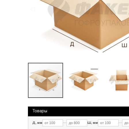
Переезды
Текстиль и обувь
Обечайки промо
Товары
Д, мм
—
Ш, мм
—