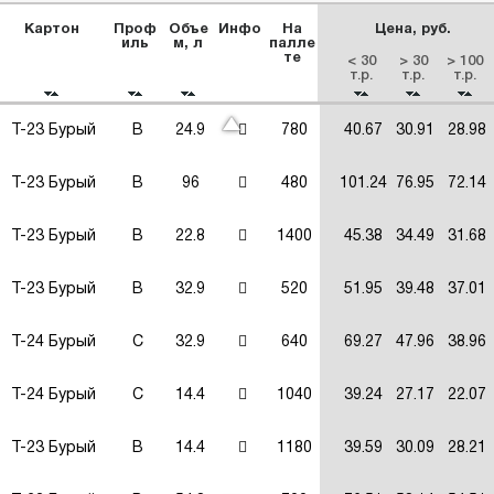
Картон
Проф
Объе
Инфо
На
Цена, руб.
иль
м, л
палле
те
< 30
> 30
> 100
т.р.
т.р.
т.р.
Т-23 Бурый
В
24.9
780
40.67
30.91
28.98
Т-23 Бурый
В
96
480
101.24
76.95
72.14
Т-23 Бурый
В
22.8
1400
45.38
34.49
31.68
Т-23 Бурый
В
32.9
520
51.95
39.48
37.01
Т-24 Бурый
C
32.9
640
69.27
47.96
38.96
Т-24 Бурый
C
14.4
1040
39.24
27.17
22.07
Т-23 Бурый
В
14.4
1180
39.59
30.09
28.21