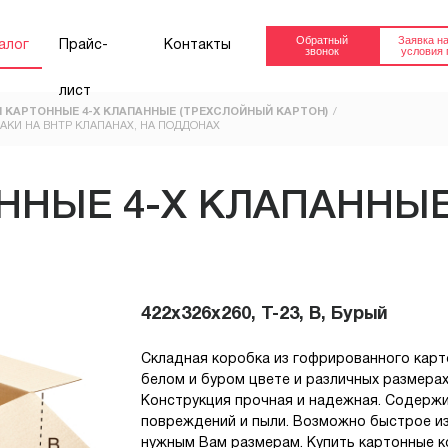
Обратный
Заявка на
алог
Прайс-
Контакты
звонок
условия 
лист
 КАРТОННЫЕ 4-Х КЛАПАННЫЕ (ТРЕХСЛОЙНЫЙ КАРТОН)
 ЗНАКИ НА ВНТР КЛАПАНАХ, НА ПОДДОНАХ
FEFCO 0201
FEFCO 0201
(ТРЕХСЛОЙНЫЙ
(ПЯТИСЛОЙНЫ
КАРТОН)
КАРТОН)
ННЫЕ 4-Х КЛАПАННЫ
Короб 4-х клапанный.
Короб 4-х клапа
от 30.91 руб.
от 64.23 руб.
Купить
FEFCO 04ХХ
КОРОБ ОКТАБ
422x326x260, Т-23, В, Бурый
Октабин
для европоддо
800х1200мм
Складная коробка из гофрированного карт
белом и буром цвете и различных размерах
Заказать
Конструкция прочная и надежная. Содерж
повреждений и пыли. Возможно быстрое изг
нужным Вам размерам. Купить картонные 