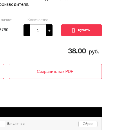
роизводителя.
личие:
Количество
-
+
6780
38.00
руб.
Сохранить как PDF
Сброс
В наличии