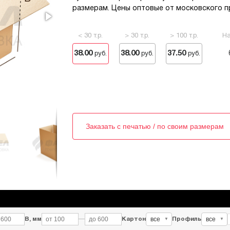
размерам. Цены оптовые от московского п
< 30 т.р.
> 30 т.р.
> 100 т.р.
На
38.00
38.00
37.50
руб.
руб.
руб.
Заказать с печатью / по своим размерам
все
все
В, мм
—
Картон
Профиль
▼
▼