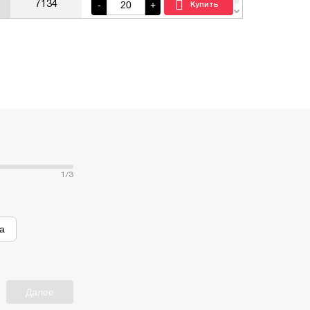
-
+
7134
-
+
6967
-
+
6780
-
+
6719
-
+
6529
-
+
6361
1
/3
-
+
6243
а
-
+
6119
-
+
5942
Далее
-
+
5572