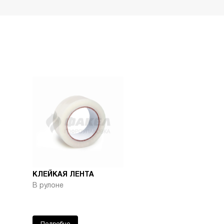
-
+
5048
-
+
4941
-
+
4802
-
+
4743
-
+
3929
-
+
3295
-
+
3073
КЛЕЙКАЯ ЛЕНТА
В рулоне
-
+
3066
-
+
3035