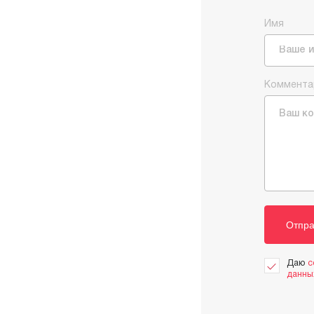
Имя
Коммента
Отпра
Даю
с
данны