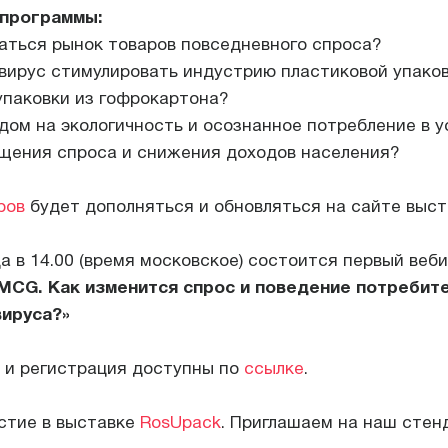
 программы:
ваться рынок товаров повседневного спроса?
вирус стимулировать индустрию пластиковой упако
упаковки из гофрокартона?
ндом на экологичность и осознанное потребление в у
щения спроса и снижения доходов населения?
ров
будет дополняться и обновляться на сайте выст
а в 14.00 (время московское) состоится первый веби
MCG. Как изменится спрос и поведение потребите
вируса?»
 и регистрация доступны по
ссылке
.
стие в выставке
RosUpack
. Приглашаем на наш стен