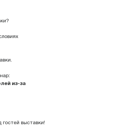
вки?
словиях
авки.
нар:
лей из-за
д гостей выставки!