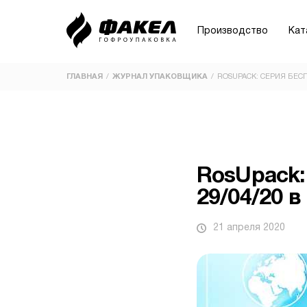
Производство
Кат
ГЛАВНАЯ
ЖУРНАЛ УПАКОВЩИКА
ROSUPACK: СЕРИЯ БЕСПЛ
/
ПРИМЕНЕНИЕ
ВИДЫ
Склад и логистика
Ecom | Beauty | Sample Boxes
RosUpack:
Кондитерские изделия
29/04/20 в
Маркетплейсы
21 апреля 2020
Овощи-фрукты
Пицца
Документы