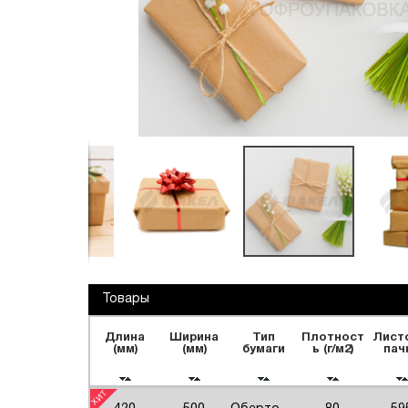
Переезды
Текстиль и обувь
Обечайки промо
Товары
Длина
Ширина
Тип
Плотност
Лист
(мм)
(мм)
бумаги
ь (г/м2)
пач