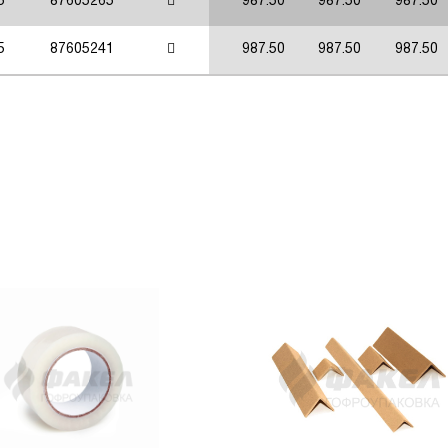
5
87605265
987.50
987.50
987.50
5
87605241
987.50
987.50
987.50