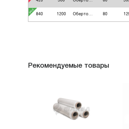
420
500
Оберточная
80
59
840
1200
Оберточная
80
12
Рекомендуемые товары