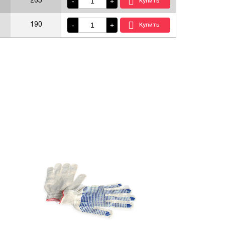
-
+
265
-
+
190