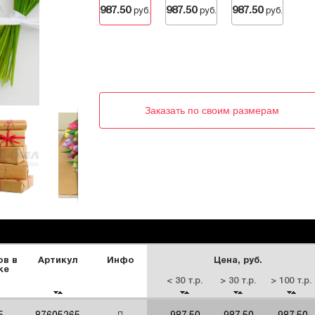
987.50
987.50
987.50
руб.
руб.
руб.
Заказать по своим размерам
ов в
Артикул
Инфо
Цена, руб.
ке
< 30 т.р.
> 30 т.р.
> 100 т.р.