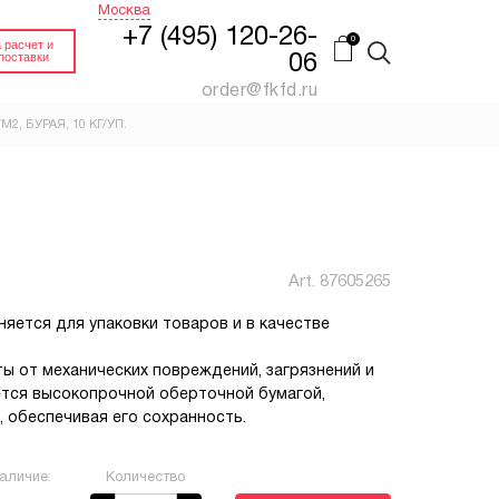
Москва
+7 (495) 120-26-
 расчет и
поставки
06
order@fkfd.ru
2, БУРАЯ, 10 КГ/УП.
FEFCO 0201 КОРОБ
Й
ПАЛЛЕТНЫЙ
(ПЯТИСЛОЙНЫЙ
КАРТОН)
нный.
Гофроящик 4-х клапанный
Art.
87605265
Купить
Заказать
яется для упаковки товаров и в качестве
ИН
FEFCO 0200 КОРОБ
ДЛЯ СТЕЛЛАЖЕЙ
ы от механических повреждений, загрязнений и
на
Гофроящик 4-х клапанный
ется высокопрочной оберточной бумагой,
без верхних клапанов
 обеспечивая его сохранность.
Заказать
Заказать
аличие:
Количество