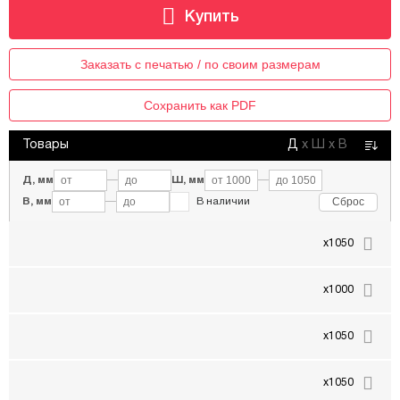
Заказать с печатью / по своим размерам
Сохранить как PDF
Товары
Д
х
Ш
х
В
Д, мм
—
Ш, мм
—
Сброс
В, мм
—
В наличии
x1050
x1000
x1050
x1050