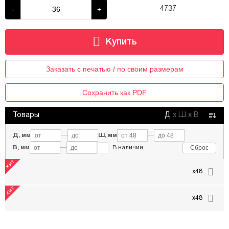
-
+
4737
Заказать с печатью / по своим размерам
Сохранить как PDF
Товары
Д
х
Ш
х
В
Д, мм
—
Ш, мм
—
Сброс
В, мм
—
В наличии
x48
x48