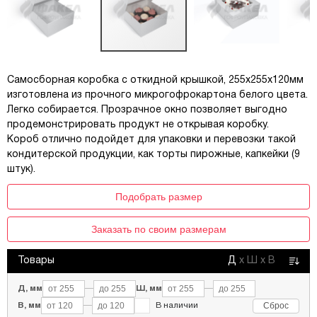
Самосборная коробка с откидной крышкой, 255х255х120мм
изготовлена из прочного микрогофрокартона белого цвета.
Легко собирается. Прозрачное окно позволяет выгодно
продемонстрировать продукт не открывая коробку.
Короб отлично подойдет для упаковки и перевозки такой
кондитерской продукции, как торты пирожные, капкейки (9
штук).
Подобрать размер
Заказать по своим размерам
Товары
Д
х
Ш
х
В
Д, мм
—
Ш, мм
—
Сброс
В, мм
—
В наличии