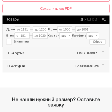
Сохранить как PDF
Товары
Д
х
Ш
х
В
Д, мм
—
Ш, мм
—
все
все
В, мм
—
Картон
Профиль
▼
▼
Сброс
В наличии
Т-24 Бурый
1191x1001x181
П-32 Бурый
1200x1000x1030
Не нашли нужный размер? Оставьте
заявку