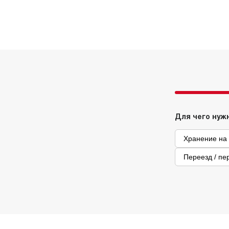
586
391
156
87512681
Т-
595
398
77
25430138
Т-
586
391
211
87512680
Т-
Для чего нуж
Хранение на
Переезд / пе