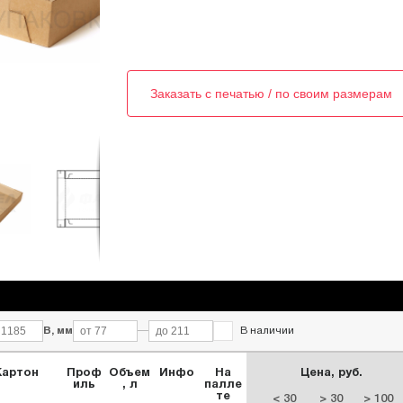
Заказать с печатью / по своим размерам
В, мм
—
В наличии
Картон
Проф
Объем
Инфо
На
Цена, руб.
иль
, л
палле
те
< 30
> 30
> 100