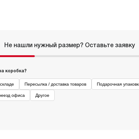
23 Бурый
В
35.7
-
86.69
72.25
70.09
23 Бурый
В
18.2
-
58.15
48.47
47.02
23 Бурый
В
48.3
-
111.45
92.93
90.14
Не нашли нужный размер? Оставьте заявку
на коробка?
 складе
Пересылка / доставка товаров
Подарочная упаковк
реезд офиса
Другое