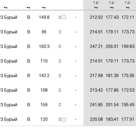
т.р.
т.р.
т.р.
23 Бурый
В
149.8
-
212.92
177.43
172.11
23 Бурый
В
96
-
214.91
179.11
173.73
23 Бурый
В
160.3
-
247.21
206.01
199.83
23 Бурый
В
110
-
214.91
179.11
173.73
23 Бурый
В
142.2
-
217.68
181.39
175.95
23 Бурый
В
108
-
213.42
177.86
172.53
23 Бурый
В
156
-
241.85
201.54
195.49
23 Бурый
В
120
-
220.08
183.41
177.91
23 Бурый
В
145.6
-
241.56
201.30
195.26