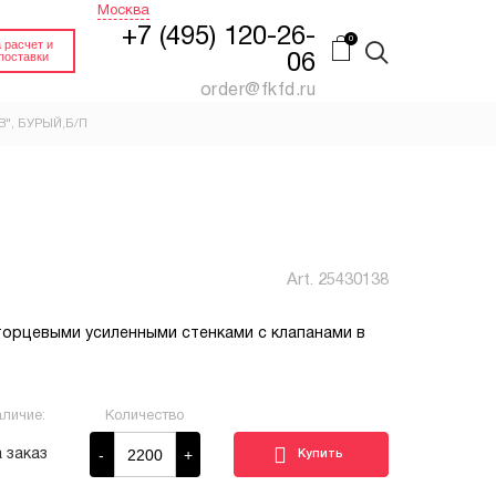
Москва
+7 (495) 120-26-
 расчет и
поставки
06
order@fkfd.ru
В", БУРЫЙ,Б/П
FEFCO 0201 КОРОБ
Й
ПАЛЛЕТНЫЙ
(ПЯТИСЛОЙНЫЙ
КАРТОН)
нный.
Гофроящик 4-х клапанный
Art.
25430138
Купить
Заказать
торцевыми усиленными стенками с клапанами в
ИН
FEFCO 0200 КОРОБ
ДЛЯ СТЕЛЛАЖЕЙ
на
Гофроящик 4-х клапанный
без верхних клапанов
личие:
Количество
Заказать
Заказать
-
+
 заказ