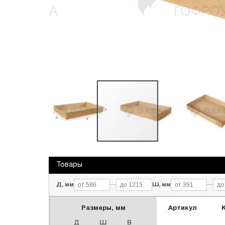
Переезды
Текстиль и обувь
Обечайки промо
Товары
Д, мм
—
Ш, мм
—
Размеры, мм
Артикул
Д
Ш
В