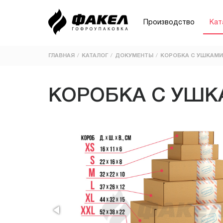
Производство
Кат
ГЛАВНАЯ
КАТАЛОГ
ДОКУМЕНТЫ
КОРОБКА С УШКАМИ
/
ПРИМЕНЕНИЕ
ВИДЫ
КОРОБКА С УШ
Склад и логистика
Ecom | Beauty | Sample Boxes
Кондитерские изделия
Маркетплейсы
Овощи-фрукты
Пицца
Документы