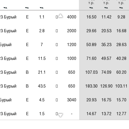
т.р.
т.р.
т.р.
23 Бурый
E
1.1
4000
16.50
11.42
9.28
23 Бурый
E
2.8
2000
29.66
20.53
16.68
Бурый
E
7
1200
50.89
35.23
28.63
23 Бурый
E
11.5
1000
71.60
49.57
40.28
23 Бурый
В
21.1
650
107.03
74.09
60.20
23 Бурый
В
43.5
650
183.30
126.90
103.11
Бурый
E
4.5
3040
20.93
16.75
15.70
23 Бурый
E
1.5
-
14.67
13.72
12.77
23 Бурый
E
0.3
-
5.49
5.13
4.78