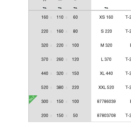
160
110
60
XS 160
Т-
220
160
80
S 220
Т-
320
220
100
М 320
370
260
120
L 370
Т-
440
320
150
XL 440
Т-
520
380
220
XXL 520
Т-
300
150
100
87786039
200
150
50
87803708
Т-
180
90
20
87803707
Т-