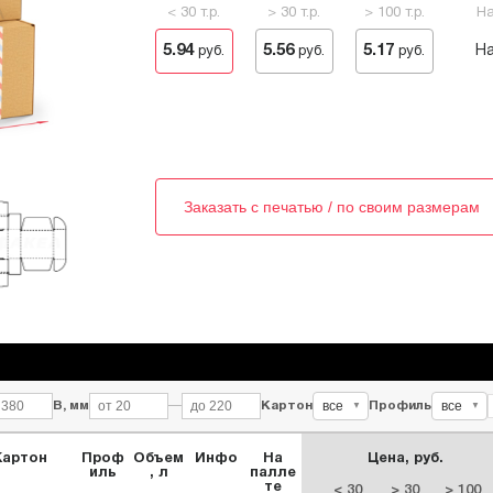
< 30 т.р.
> 30 т.р.
> 100 т.р.
На
5.94
5.56
5.17
На
руб.
руб.
руб.
Заказать с печатью / по своим размерам
все
все
В, мм
—
Картон
Профиль
▼
▼
Картон
Проф
Объем
Инфо
На
Цена, руб.
иль
, л
палле
те
< 30
> 30
> 100