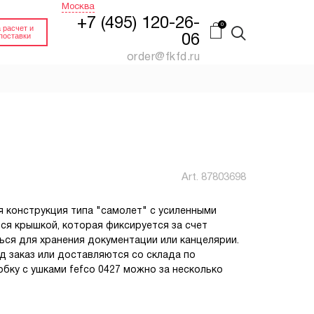
Москва
+7 (495) 120-26-
 расчет и
поставки
06
order@fkfd.ru
FEFCO 0201 КОРОБ
Й
ПАЛЛЕТНЫЙ
(ПЯТИСЛОЙНЫЙ
КАРТОН)
нный.
Гофроящик 4-х клапанный
Art.
87803698
Купить
Заказать
я конструкция типа "самолет" с усиленными
ИН
FEFCO 0200 КОРОБ
я крышкой, которая фиксируется за счет
ДЛЯ СТЕЛЛАЖЕЙ
на
ься для хранения документации или канцелярии.
Гофроящик 4-х клапанный
без верхних клапанов
д заказ или доставляются со склада по
бку с ушками fefco 0427 можно за несколько
Заказать
Заказать