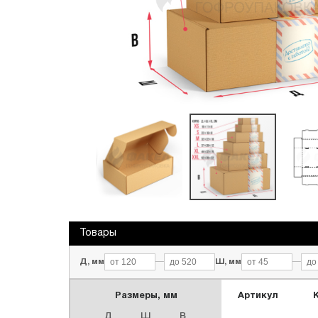
Переезды
Текстиль и обувь
Обечайки промо
Товары
Д, мм
—
Ш, мм
—
Размеры, мм
Артикул
Д
Ш
В