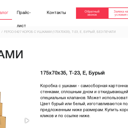
Обратный
Заявка на
алог
Прайс-
Контакты
звонок
условия 
лист
FEFCO 0427 КОРОБ С УШКАМИ (175Х70Х35), Т-23, Е, БУРЫЙ, БЕЗ ПЕЧАТИ
FEFCO 0201
FEFCO 0201
(ТРЕХСЛОЙНЫЙ
(ПЯТИСЛОЙНЫ
КАМИ
КАРТОН)
КАРТОН)
Короб 4-х клапанный.
Короб 4-х клапа
175x70x35, Т-23, E, Бурый
от 30.91 руб.
от 64.23 руб.
Купить
Коробка с ушками - самосборная картонна
FEFCO 04ХХ
КОРОБ ОКТАБ
стенками, сплошным дном и откидывающейс
Октабин
для европоддо
специальных клапанов. Может использоват
800х1200мм
Цвет бурый или белый, изготавливаются по
предложенным ниже размерам. Купить коро
Заказать
кликов и по ссылке ниже.