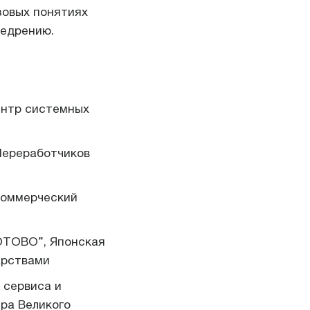
зовых понятиях
недрению.
ентр системных
Переработчиков
Коммерческий
ROTOBO”, Японская
арствами
 сервиса и
ра Великого