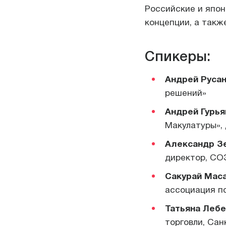
Российские и япон
концепции, а такж
Спикеры:
Андрей Руса
решений»
Андрей Гурья
Макулатуры»,
Александр З
директор, С
Сакурай Мас
ассоциация п
Татьяна Леб
торговли, Са