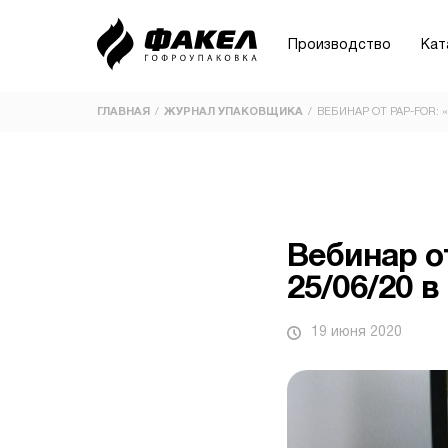
Производство
Кат
ГЛАВНАЯ
ЖУРНАЛ УПАКОВЩИКА
ВЕБИНАР ОТ PAP-FOR: «
/
ПРИМЕНЕНИЕ
ВИДЫ
Склад и логистика
Ecom | Beauty | Sample Boxes
Вебинар о
Кондитерские изделия
25/06/20 в
Маркетплейсы
19 июня 2020
Овощи-фрукты
Пицца
Документы