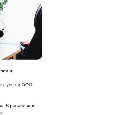
зен в
улатуры» и ООО
а. В российской
н.