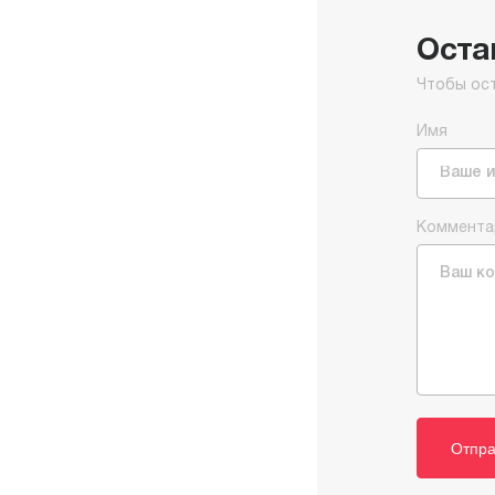
Оста
Чтобы ос
Имя
Коммента
Отпра