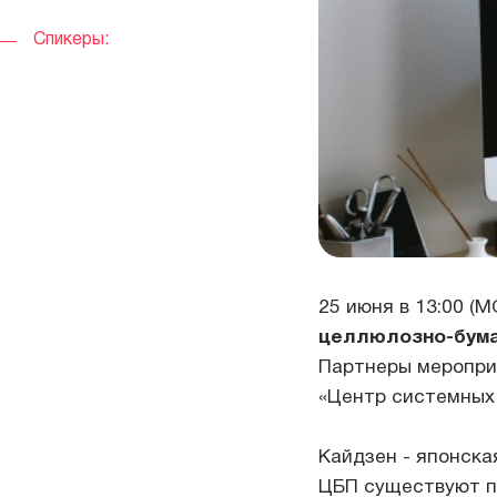
Переезды
Спикеры:
Текстиль и обувь
Обечайки промо
25 июня в 13:00 (
целлюлозно-бума
Партнеры меропри
«Центр системных
Кайдзен - японска
ЦБП существуют п