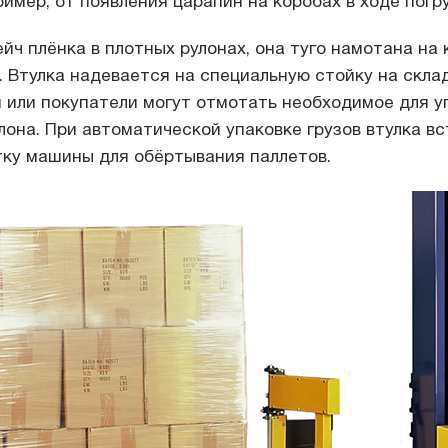
имер, от появления царапин на коробах в ходе погр
йч плёнка в плотных рулонах, она туго намотана на 
 Втулка надевается на специальную стойку на склад
 или покупатели могут отмотать необходимое для у
улона. При автоматической упаковке грузов втулка в
ку машины для обёртывания паллетов.