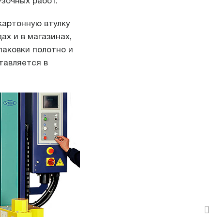
узочных работ.
картонную втулку
ах и в магазинах,
паковки полотно и
ставляется в