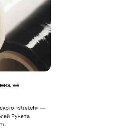
ена, её
ского «stretch» —
елей Рунета
ть.