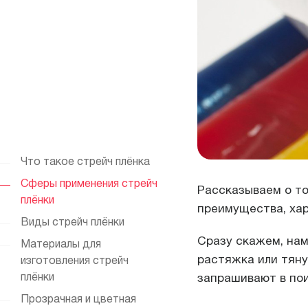
Переезды
Текстиль и обувь
Обечайки промо
Что такое стрейч плёнка
Сферы применения стрейч
Рассказываем о том
плёнки
преимущества, хар
Виды стрейч плёнки
Сразу скажем, нам 
Материалы для
растяжка или тян
изготовления стрейч
плёнки
запрашивают в пои
Прозрачная и цветная