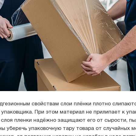
дгезионным свойствам слои плёнки плотно слипают
 упаковщика. При этом материал не прилипает к уп
 слоя пленки надёжно защищают его от сырости, пыл
ы уберечь упаковочную тару товара от случайных м