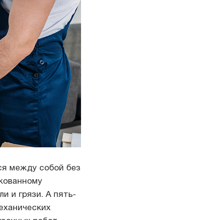
ся между собой без
акованному
и и грязи. А пять-
еханических