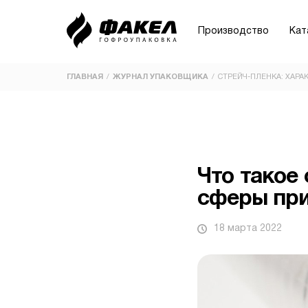
Производство
Кат
ГЛАВНАЯ
ЖУРНАЛ УПАКОВЩИКА
СТРЕЙЧ-ПЛЕНКА: ХАРА
/
ПРИМЕНЕНИЕ
ВИДЫ
Склад и логистика
Ecom | Beauty | Sample Boxes
Что такое 
Кондитерские изделия
сферы при
Маркетплейсы
18 марта 2022
Овощи-фрукты
Пицца
Документы