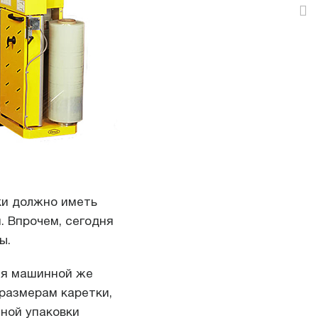
ки должно иметь
. Впрочем, сегодня
ы.
ля машинной же
 размерам каретки,
нной упаковки